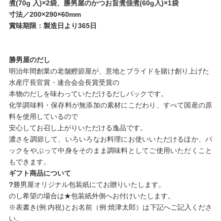
煮(70g 入)×2袋、勝男屋のかつお旨煮佃煮(60g入)×1袋
寸法／200×290×60mm
賞味期限：製造日より365日
勝男屋のだし
明治年間創業の老舗鰹節屋が、意地とプライドを賭け創り上げた
水産庁長官賞・連合会会長賞受賞の
本物のだしを味わっていただけるだしパックです。
化学調味料・保存料が無添加の素材にこだわり、すべて国産の原
料を使用しているので
安心してお召し上がりいただける逸品です。
濃さを調節して、いろいろなお料理にお使いいただけるほか、パ
ックをやぶって中身をそのまま調味料としてご使用いただくこと
もできます。
ギフト商品について
?
勝男屋オリジナル包装紙にてお贈りいたします。
のし希望の場合は★包装紙外側へお付けいたします。
※表書き(例:内祝)とお名前（例:焼津太郎）は下記へご記入くださ
い。