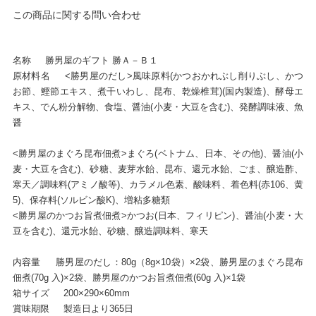
この商品に関する問い合わせ
名称 勝男屋のギフト 勝Ａ－Ｂ１
原材料名 <勝男屋のだし>風味原料(かつおかれぶし削りぶし、かつ
お節、鰹節エキス、煮干いわし、昆布、乾燥椎茸)(国内製造)、酵母エ
キス、でん粉分解物、食塩、醤油(小麦・大豆を含む)、発酵調味液、魚
醤
<勝男屋のまぐろ昆布佃煮>まぐろ(ベトナム、日本、その他)、醤油(小
麦・大豆を含む)、砂糖、麦芽水飴、昆布、還元水飴、ごま、醸造酢、
寒天／調味料(アミノ酸等)、カラメル色素、酸味料、着色料(赤106、黄
5)、保存料(ソルビン酸K)、増粘多糖類
<勝男屋のかつお旨煮佃煮>かつお(日本、フィリピン)、醤油(小麦・大
豆を含む)、還元水飴、砂糖、醸造調味料、寒天
内容量 勝男屋のだし：80g（8g×10袋）×2袋、勝男屋のまぐろ昆布
佃煮(70g 入)×2袋、勝男屋のかつお旨煮佃煮(60g 入)×1袋
箱サイズ 200×290×60mm
賞味期限 製造日より365日