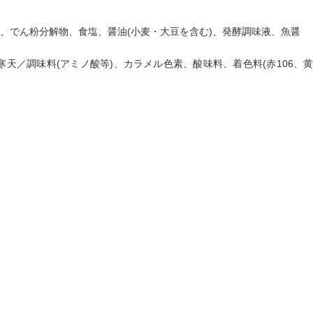
ス、でん粉分解物、食塩、醤油(小麦・大豆を含む)、発酵調味液、魚醤
天／調味料(アミノ酸等)、カラメル色素、酸味料、着色料(赤106、黄