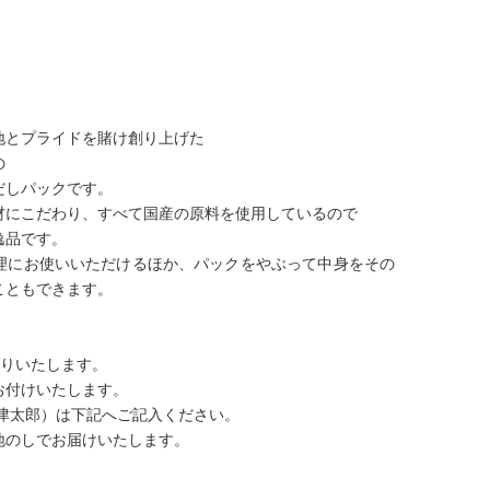
地とプライドを賭け創り上げた
の
だしパックです。
材にこだわり、すべて国産の原料を使用しているので
逸品です。
理にお使いいただけるほか、パックをやぶって中身をその
こともできます。
贈りいたします。
お付けいたします。
焼津太郎）は下記へご記入ください。
地のしでお届けいたします。