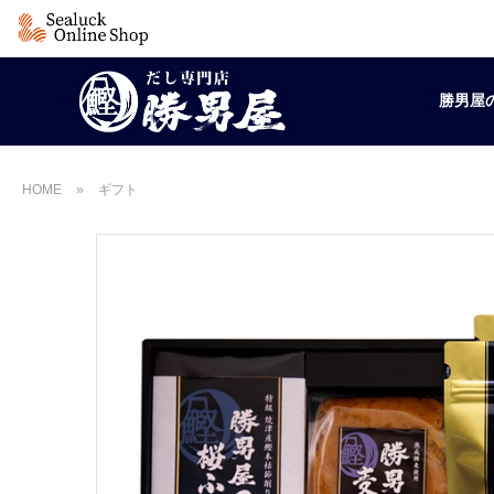
勝男屋
HOME
»
ギフト