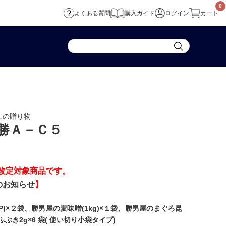
0
よくある質問
購入ガイド
ログイン
カート
しの贈り物
勝Ａ－Ｃ５
格改定対象商品です。
のお知らせ
】
P)×２袋、勝男屋の麦味噌(1kg)×１袋、勝男屋のまぐろ昆
ふぶき2g×6 袋( 使い切り小袋タイプ)