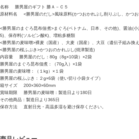
名称 勝男屋のギフト 勝Ａ－Ｃ５
原材料名 <勝男屋のだし>風味原料(かつおかれぶし削りぶし、かつお
<勝男屋のまぐろ昆布佃煮>まぐろ(ベトナム、日本、その他)、醤油(
5)、保存料(ソルビン酸K)、増粘多糖類
<勝男屋の麦味噌>裸麦（国産）、大麦（国産）、大豆（遺伝子組み換え
<勝男屋の桜ふぶき>かつおのかれぶし(焼津製造)
内容量 勝男屋のだし：80g（8g×10袋）×2袋
勝男屋のまぐろ昆布佃煮：（70g入）×1袋
勝男屋の麦味噌：（１kg）×１袋
勝男屋の桜ふぶき：２g×6袋（使い切り小袋タイプ）
箱サイズ 200×360×60mm
賞味期限 勝男屋の麦味噌：製造日より180日
その他商品：製造日より365日
保存方法 直射日光・高温多湿を避け保存ください。
商品レビュー