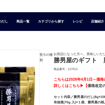
のだし
商品一覧
カテゴリから探す
レシピ
店舗紹介
お世話になった方へ、美味しいだ
熨斗の種
勝男屋のギフト 
類
商品番号：127013
こちらは2026年4月1日～価
詳しくはこちら▶【
価格改定
セット内容／勝男屋のだし(8g×10
布佃煮(70g 入)×１袋、勝男屋の桜