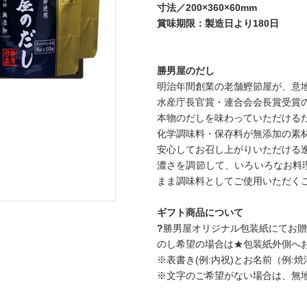
寸法／200×360×60mm
賞味期限：製造日より180日
勝男屋のだし
明治年間創業の老舗鰹節屋が、意
水産庁長官賞・連合会会長賞受賞
本物のだしを味わっていただける
化学調味料・保存料が無添加の素
安心してお召し上がりいただける
濃さを調節して、いろいろなお料
まま調味料としてご使用いただく
ギフト商品について
?
勝男屋オリジナル包装紙にてお
のし希望の場合は★包装紙外側へ
※表書き(例:内祝)とお名前（例:
※文字のご希望がない場合は、無