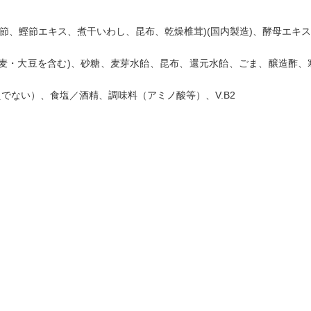
節、鰹節エキス、煮干いわし、昆布、乾燥椎茸)(国内製造)、酵母エキ
小麦・大豆を含む)、砂糖、麦芽水飴、昆布、還元水飴、ごま、醸造酢、寒
でない）、食塩／酒精、調味料（アミノ酸等）、V.B2