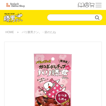
HOME
»
バリ勝男クン。・節のたね