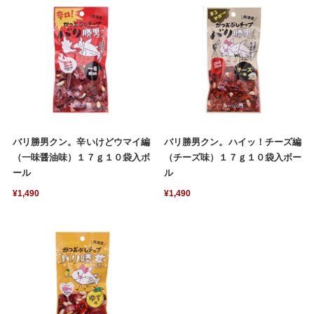
バリ勝男クン。辛いけどウマイ編
バリ勝男クン。ハイッ！チーズ編
（一味醤油味）１７ｇ１０袋入ボ
（チーズ味）１７ｇ１０袋入ボー
ール
ル
¥1,490
¥1,490