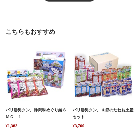
こちらもおすすめ
バリ勝男クン。静岡味めぐり編Ｓ
バリ勝男クン。＆節のたねお土産
ＭＧ－１
セット
¥1,382
¥3,700