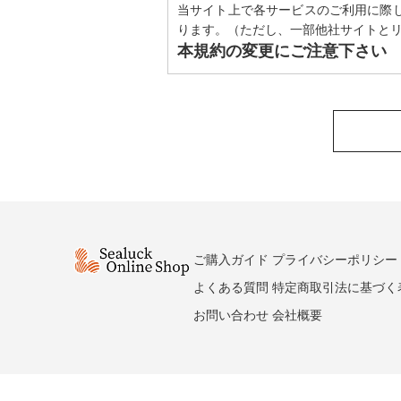
当サイト上で各サービスのご利用に際
ります。（ただし、一部他社サイトと
本規約の変更にご注意下さい
1. 当社は、会員の了承を得ることな
2. 前項の変更については、当サイト
会員のみなさまへの通知
1. 本規約の変更のケース以外に当社
2. 前項の通知は、当サイト上に表示
会員登録について
ご購入ガイド
プライバシーポリシー
当サイトにおいてのご購入には会員登
なお会員登録は無料です。
よくある質問
特定商取引法に基づく
※ログインには、会員登録時に入力し
お問い合わせ
会社概要
会員のみなさまから提供され
当サイトを利用するにあたって、会員
適切かつ確実に管理するものとし、法