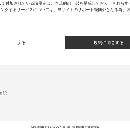
して付加されている諸規定は、本規約の一部を構成しており、それらす
リンクするサービスについては、当サイトのサポート範囲外となる為、
く本規約を随時変更することができるものとし、会員はこれを承諾します
上に1ヵ月間表示した時点で、全ての会員が了承したものとみなします。
戻る
規約に同意する
が必要と判断した場合、当社は、会員に対し随時必要な事項を通知します
した時点で全ての会員に通知したものとみなします。
録が必要になります。
表記
たメールアドレスおよびパスワードが必要になります。
た個人情報
の住所、電話番号、購入履歴などの大切な個人情報がネットサーバ上に
令などにより開示が求められる場合を除き、開示しないものとします。
Copyright © SEALUCK co.,ltd. All Rights Reserved.