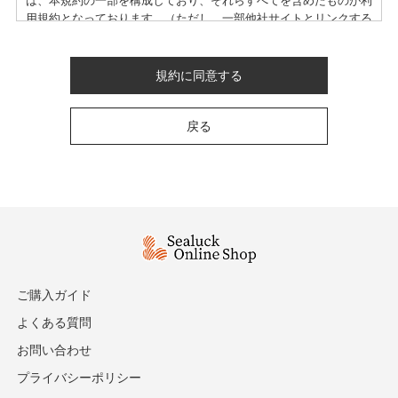
は、本規約の一部を構成しており、それらすべてを含めたものが利
用規約となっております。（ただし、一部他社サイトとリンクする
サービスについては、当サイトのサポート範囲外となる為、各リン
ク先の規約に従うものとします）
本規約の変更にご注意下さい
規約に同意する
1. 当社は、会員の了承を得ることなく本規約を随時変更すること
戻る
ができるものとし、会員はこれを承諾します。
2. 前項の変更については、当サイト上に1ヵ月間表示した時点で、
全ての会員が了承したものとみなします。
会員のみなさまへの通知
1. 本規約の変更のケース以外に当社が必要と判断した場合、当社
は、会員に対し随時必要な事項を通知します。
2. 前項の通知は、当サイト上に表示した時点で全ての会員に通知
したものとみなします。
ご購入ガイド
会員登録について
よくある質問
当サイトにおいてのご購入には会員登録が必要になります。
お問い合わせ
なお会員登録は無料です。
※ログインには、会員登録時に入力したメールアドレスおよびパス
プライバシーポリシー
ワードが必要になります。