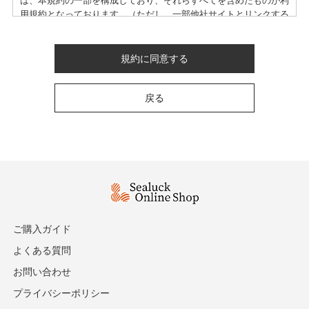
は、本規約の一部を構成しており、それらすべてを含めたものが利
用規約となっております。（ただし、一部他社サイトとリンクする
サービスについては、当サイトのサポート範囲外となる為、各リン
ク先の規約に従うものとします）
本規約の変更にご注意下さい
規約に同意する
1. 当社は、会員の了承を得ることなく本規約を随時変更すること
戻る
ができるものとし、会員はこれを承諾します。
2. 前項の変更については、当サイト上に1ヵ月間表示した時点で、
全ての会員が了承したものとみなします。
会員のみなさまへの通知
1. 本規約の変更のケース以外に当社が必要と判断した場合、当社
は、会員に対し随時必要な事項を通知します。
2. 前項の通知は、当サイト上に表示した時点で全ての会員に通知
したものとみなします。
ご購入ガイド
会員登録について
よくある質問
当サイトにおいてのご購入には会員登録が必要になります。
お問い合わせ
なお会員登録は無料です。
※ログインには、会員登録時に入力したメールアドレスおよびパス
プライバシーポリシー
ワードが必要になります。