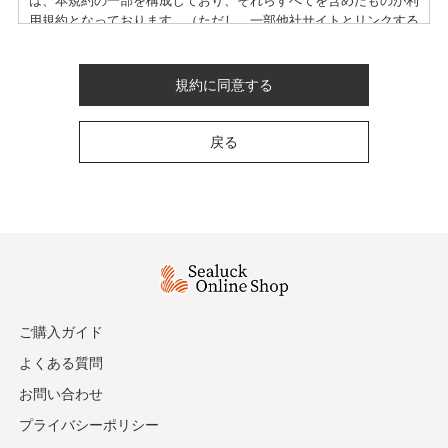
は、本規約の一部を構成しており、それらすべてを含めたものが利
用規約となっております。（ただし、一部他社サイトとリンクする
サービスについては、当サイトのサポート範囲外となる為、各リン
ク先の規約に従うものとします）
本規約の変更にご注意下さい
規約に同意する
1. 当社は、会員の了承を得ることなく本規約を随時変更すること
戻る
ができるものとし、会員はこれを承諾します。
2. 前項の変更については、当サイト上に1ヵ月間表示した時点で、
全ての会員が了承したものとみなします。
会員のみなさまへの通知
1. 本規約の変更のケース以外に当社が必要と判断した場合、当社
は、会員に対し随時必要な事項を通知します。
2. 前項の通知は、当サイト上に表示した時点で全ての会員に通知
したものとみなします。
ご購入ガイド
会員登録について
よくある質問
当サイトにおいてのご購入には会員登録が必要になります。
お問い合わせ
なお会員登録は無料です。
※ログインには、会員登録時に入力したメールアドレスおよびパス
プライバシーポリシー
ワードが必要になります。