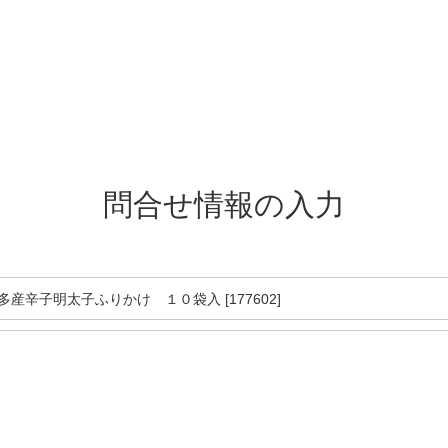
問合せ情報の入力
博多産辛子明太子ふりかけ １０袋入 [177602]