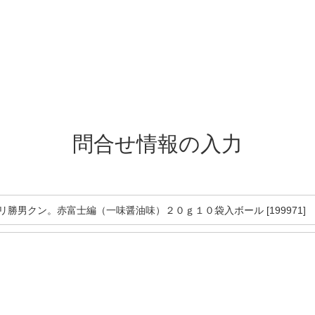
問合せ情報の入力
バリ勝男クン。赤富士編（一味醤油味）２０ｇ１０袋入ボール [199971]