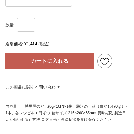
数量
通常価格:
¥1,414
(税込)
カートに入れる
この商品に関する問い合わせ
内容量 勝男屋のだし(8g×10P)×1袋、駿河の一滴（白だし470ｇ）×
1本、各レシピ本１冊ずつ 箱サイズ 215×260×35mm 賞味期限 製造日
より450日 保存方法 直射日光・高温多湿を避け保存ください。