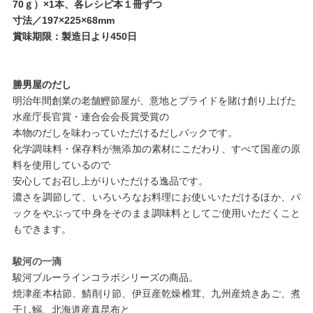
70ｇ）×1本、各レシピ本１冊ずつ
寸法／197×225×68mm
賞味期限：製造日より450日
勝男屋のだし
明治年間創業の老舗鰹節屋が、意地とプライドを賭け創り上げた
水産庁長官賞・連合会会長賞受賞の
本物のだしを味わっていただけるだしパックです。
化学調味料・保存料が無添加の素材にこだわり、すべて国産の原
料を使用しているので
安心してお召し上がりいただける逸品です。
濃さを調節して、いろいろなお料理にお使いいただけるほか、パ
ックをやぶって中身をそのまま調味料としてご使用いただくこと
もできます。
駿河の一滴
駿河ブルーラインコラボシリーズの商品。
焼津産本枯節、鯖削り節、伊豆産乾燥椎茸、九州産焼きあご、煮
干し鰯、北海道産真昆布と