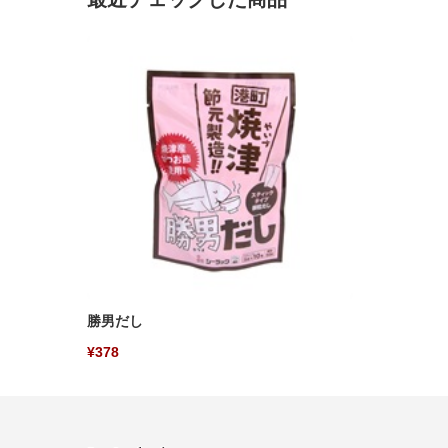
勝男だし
¥378