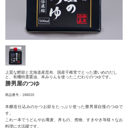
上質な鰹節と北海道産昆布、国産干椎茸でとった濃いめのだし
と、有機特選醤油、本みりんを使ったこだわりのつゆです。
勝男屋のつゆ
商品番号：188020
本醸造仕込みのかつお節をたっぷり使った勝男屋自慢のつゆで
す。
これ一本でうどんやお蕎麦、丼もの、煮物、すきやき等様々なお
料理に大活躍です。