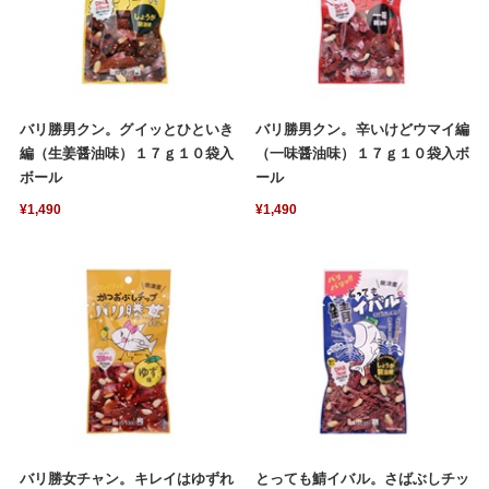
バリ勝男クン。グイッとひといき
バリ勝男クン。辛いけどウマイ編
編（生姜醤油味）１７ｇ１０袋入
（一味醤油味）１７ｇ１０袋入ボ
ボール
ール
¥1,490
¥1,490
バリ勝女チャン。キレイはゆずれ
とっても鯖イバル。さばぶしチッ