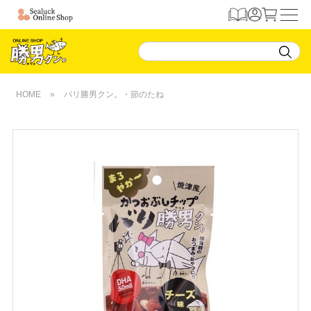
HOME
»
バリ勝男クン。・節のたね